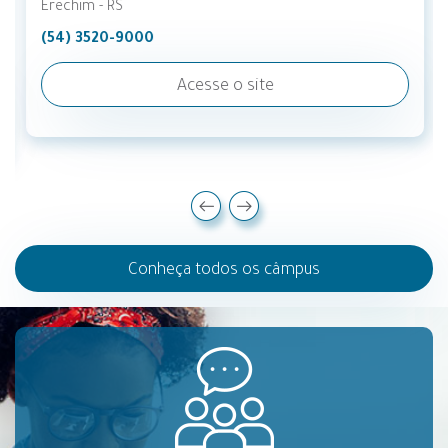
Erechim - RS
(54) 3520-9000
Súmula de Normas
e Atos Institucionais
Acesse o site
Conheça todos os câmpus