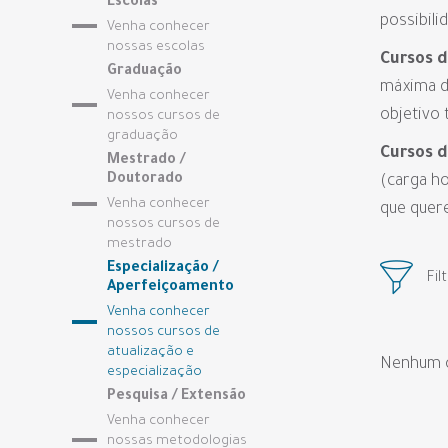
Escolas
possibili
Venha conhecer
nossas escolas
Cursos d
Graduação
máxima d
Venha conhecer
objetivo 
nossos cursos de
graduação
Cursos 
Mestrado /
Doutorado
(carga ho
Venha conhecer
que quere
nossos cursos de
mestrado
Especialização /
Fil
Aperfeiçoamento
Venha conhecer
nossos cursos de
atualização e
Nenhum c
especialização
Pesquisa / Extensão
Venha conhecer
nossas metodologias