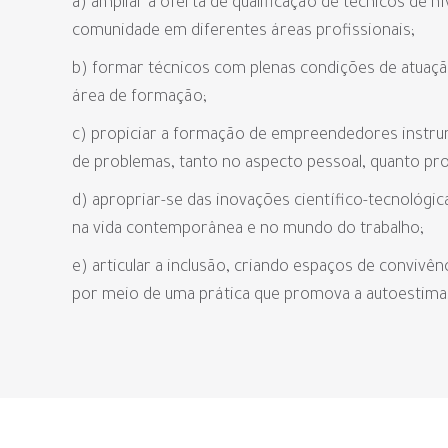
a) ampliar a oferta de qualificação de técnicos de 
comunidade em diferentes áreas profissionais;
b) formar técnicos com plenas condições de atuaçã
área de formação;
c) propiciar a formação de empreendedores instrum
de problemas, tanto no aspecto pessoal, quanto prof
d) apropriar-se das inovações científico-tecnológic
na vida contemporânea e no mundo do trabalho;
e) articular a inclusão, criando espaços de convivên
por meio de uma prática que promova a autoestima, 