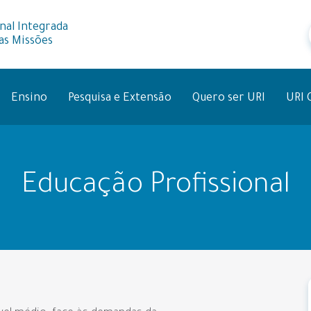
nal Integrada
as Missões
Ensino
Pesquisa e Extensão
Quero ser URI
URI 
Educação Profissional